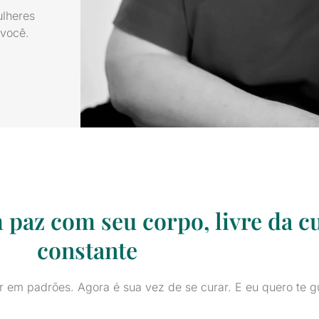
ulheres
você.
 paz com seu corpo, livre da cu
constante
r em padrões. Agora é sua vez de se curar. E eu quero te g