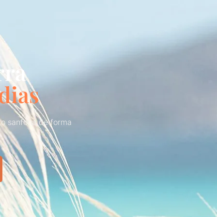
rra
dias
ito sanfona de forma
.