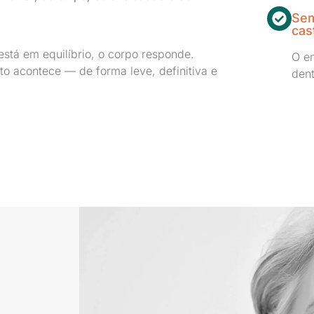
Sem
cas
stá em equilíbrio, o corpo responde.
O e
o acontece — de forma leve, definitiva e
dent