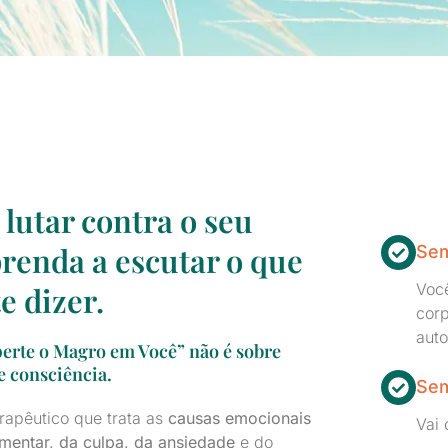
lutar contra o seu
renda a escutar o que
Sem
Você
e dizer.
corp
aut
erte o Magro em Você” não é sobre
e consciência.
Sem
rapêutico que trata as
causas emocionais
Vai 
mentar, da culpa, da ansiedade
e do