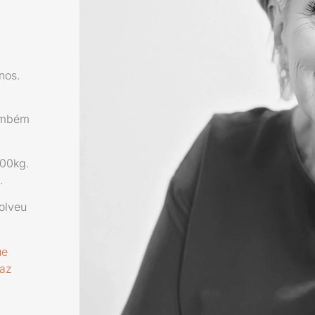
nos.
ambém
100kg.
.
olveu
ue
paz