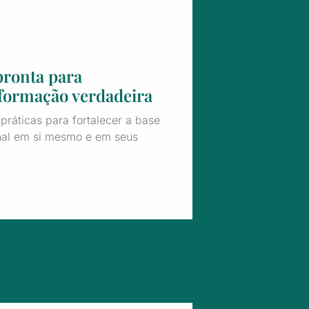
pronta para
formação verdadeira
práticas para fortalecer a base
al em si mesmo e em seus
.