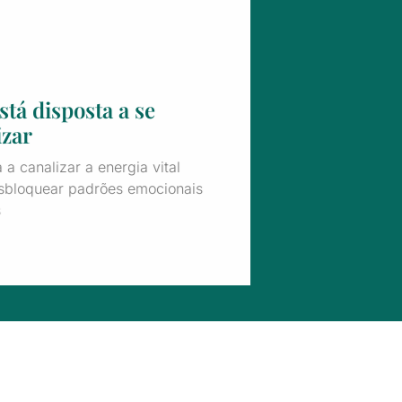
stá disposta a se
izar
a canalizar a energia vital
sbloquear padrões emocionais
s