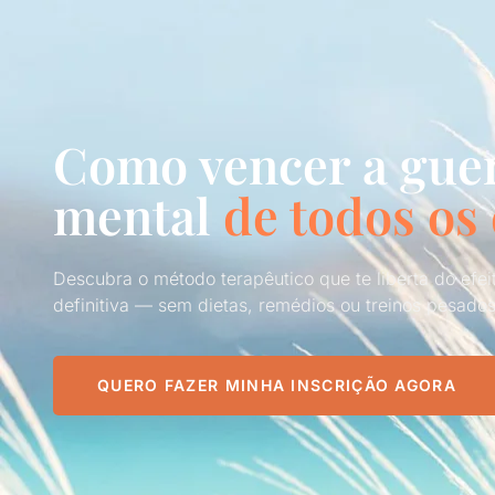
Como vencer a gue
mental
de todos os 
Descubra o método terapêutico que te liberta do efe
definitiva — sem dietas, remédios ou treinos pesados
QUERO FAZER MINHA INSCRIÇÃO AGORA